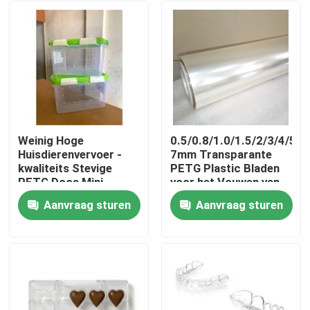
Weinig Hoge
0.5/0.8/1.0/1.5/2/3/4/5/6
Huisdierenvervoer -
7mm Transparante
kwaliteits Stevige
PETG Plastic Bladen
PETG Doos Mini
voor het Vouwen van
Portable Takeout
Vakje
Aanvraag sturen
Aanvraag sturen
Hamster Cage
Huis
Producten
Ongeveer ons