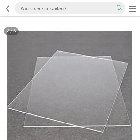
2
/
6