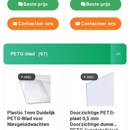
verpakkingen
Beste prijs
Beste prijs
PETG-blad
Contacteer ons
Contacteer ons
PETG-Bladbroodje
PETG-hars
PETG-blad
(97)
PLA-Hars
PLA-Bladbroodje
het plastic blad van pvc
Plastic 1mm Duidelijk
Doorzichtige PETG-
PETG-Blad voor
plaat 0,5 mm
Niesgeluidwachten
Doorzichtige dunne
PVC-rol