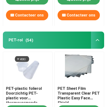
Fabrieksreis
Contacteer ons
Contacteer ons
Kwaliteitscontrole
PET-rol
(54)
Contacteer ons
Nieuws
Gevallen
PET-plastic folierol
PET Sheet Film
PET-vel
Doorzichtig PET-
Transparent Clear PET
plastic voor
Plastic Easy Face
thermovormende
Shield
PET-rol