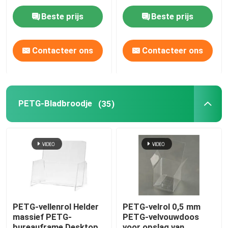
PETG-kunststofplaat
125 mm 0,6 mm 0,75
Beste prijs
Beste prijs
mm 0,8 mm 1 mm
Contacteer ons
Contacteer ons
PETG-Bladbroodje
(35)
PETG-vellenrol Helder
PETG-velrol 0,5 mm
massief PETG-
PETG-velvouwdoos
bureauframe Desktop
voor opslag van