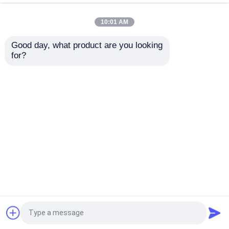
cosmetische en
farmaceutische
10:01 AM
flessen
Beste prijs
Beste prijs
Good day, what product are you looking 
for?
Contacteer ons
Contacteer ons
Bekijk meer
Thuis
Ongeveer ons
Contacteer ons
Desktop Site
SiteMap
Privacybeleid
Kwaliteit
PET-vel
China Fabriek.Copyright © 2026
Jiangyin Jiaou New Materials Co.,Ltd. All Rights
Reserved.