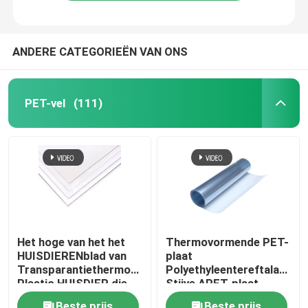
ANDERE CATEGORIEËN VAN ONS
PET-vel
(111)
Huis
Het hoge van het het
Thermovormende PET-
HUISDIERENblad van
plaat
Producten
Transparantiethermoforming
Polyethyleentereftalaat
Plastic HUISDIER die
Stijve APET-plaat
Vakjes vouwen
Ongeveer ons
Beste prijs
Beste prijs