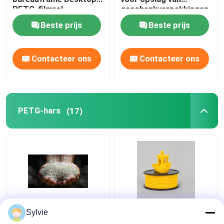
PETG-filmrol
geschenkverpakkingen
Beste prijs
Beste prijs
Contacteer ons
Contacteer ons
PETG-hars
(17)
WS-502 PETG-hars –
PETG-hars WS-501
Sylvie
premium kwaliteit voor
voor 3D-printen