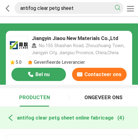
Jiangyin Jiaou New Materials Co.,Ltd
No.155 Shashan Road, Zhouzhuang Town,
Jiangyin City, Jiangsu Province, China,China
5.0
Geverifieerde Leverancier
Bel nu
Contacteer ons
PRODUCTEN
ONGEVEER ONS
antifog clear petg sheet online fabricage
(4)