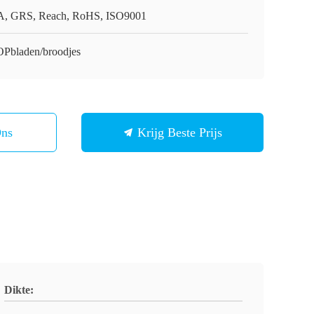
, GRS, Reach, RoHS, ISO9001
Pbladen/broodjes
Ons
Krijg Beste Prijs
Dikte: