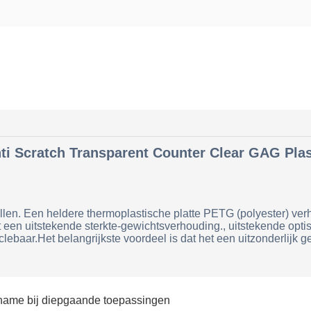
ti Scratch Transparent Counter Clear GAG Pla
llen. Een heldere thermoplastische platte PETG (polyester) verh
t een uitstekende sterkte-gewichtsverhouding., uitstekende opt
baar.Het belangrijkste voordeel is dat het een uitzonderlijk g
name bij diepgaande toepassingen