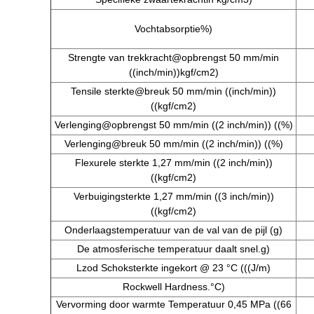
Vochtabsorptie
%
)
Strengte van trekkracht@opbrengst 50 mm/min
((inch/min))
kgf/cm2
)
Tensile sterkte@breuk 50 mm/min ((inch/min))
((kgf/cm2)
Verlenging@opbrengst 50 mm/min ((2 inch/min)) ((%)
Verlenging@breuk 50 mm/min ((2 inch/min)) ((%)
Flexurele sterkte 1,27 mm/min ((2 inch/min))
((kgf/cm2)
Verbuigingsterkte 1,27 mm/min ((3 inch/min))
((kgf/cm2)
Onderlaagstemperatuur van de val van de pijl (g)
De atmosferische temperatuur daalt snel.
g
)
Lzod Schoksterkte ingekort @ 23 °C (((
J/m
)
Rockwell Hardness.
°C
)
Vervorming door warmte Temperatuur 0,45 MPa ((66