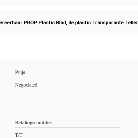
ereerbaar PROP Plastic Blad
,
de plastic Transparante Telle
Prijs
Negociated
Betalingscondities
T/T