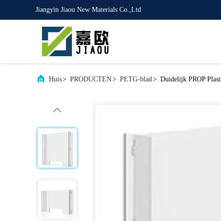
Jiangyin Jiaou New Materials Co.,Ltd
Huis
>
PRODUCTEN
>
PETG-blad
>
Duidelijk PROP Plast