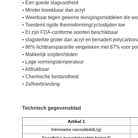
• Een goede slagvastheid
• Minder breekbaar dan acryl
• Weerbaar tegen gewone reinigingsmiddelen die wo
• Toestemt rigide thermoformingcyclustijden toe
• Er zijn FDA-conforme soorten beschikbaar
• slagsterkte groter dan acryl en benadert polycarbon
• 86% lichttransparantie vergeleken met 87% voor po
• Makkelijk snijden/stoten
• Lage vormingstemperatuur
• Afdrukbaar
• Chemische bestandheid
• Zelfverbranding
Technisch gegevensblad
Artikel 1
Intrinsieke viscositeit
dL/g
)
Specifieke zwaartekracht
in kg/cm3
)