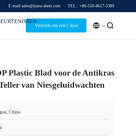
E-mail sales@jiaou-sheet.com
TEL.: +86-510-8617-3389
EURTENISSEN


Verzoek om een Citaat
P Plastic Blad voor de Antikras
Teller van Niesgeluidwachten
ngsu, China
ou