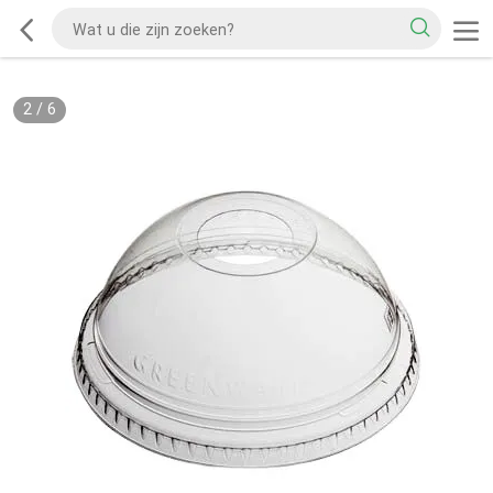
2
/
6