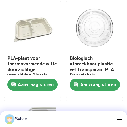
Fabrieksreis
Kwaliteitscontrole
Contacteer ons
PLA-plaat voor
Biologisch
thermovormende witte
afbreekbaar plastic
doorzichtige
vel Transparant PLA
Nieuws
verpakking Plastic
Doorzichtig
voedsellade
voedselbakje
Aanvraag sturen
Aanvraag sturen
Gevallen
PET-vel
Sylvie
PET-rol