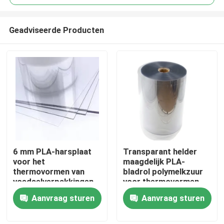
Geadviseerde Producten
6 mm PLA-harsplaat
Transparant helder
Huis
voor het
maagdelijk PLA-
thermovormen van
bladrol polymelkzuur
voedselverpakkingen
voor thermovormen
Producten
voor kippenvisvlees
Aanvraag sturen
Aanvraag sturen
Ongeveer ons