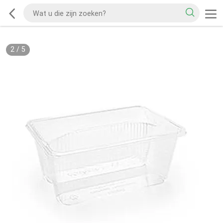
2
/
5