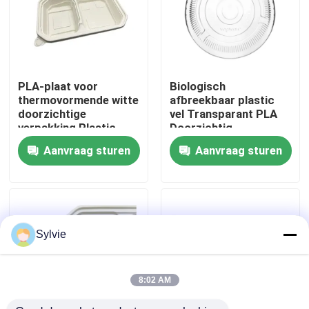
Fabrieksreis
Kwaliteitscontrole
PLA-plaat voor
Biologisch
thermovormende witte
afbreekbaar plastic
doorzichtige
vel Transparant PLA
Contacteer ons
verpakking Plastic
Doorzichtig
voedsellade
voedselbakje
Aanvraag sturen
Aanvraag sturen
Nieuws
Gevallen
Sylvie
PET-vel
8:02 AM
PET-rol