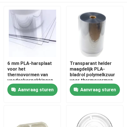
6 mm PLA-harsplaat
Transparant helder
voor het
maagdelijk PLA-
thermovormen van
bladrol polymelkzuur
voedselverpakkingen
voor thermovormen
voor kippenvisvlees
Huis
Aanvraag sturen
Aanvraag sturen
Producten
Ongeveer ons