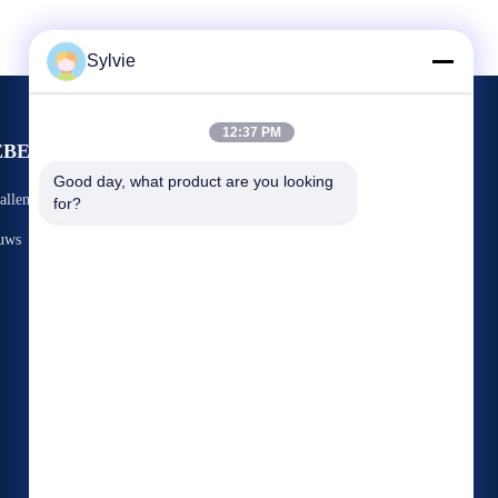
Sylvie
12:37 PM
EBEURTENISSEN
Verzoek om een Citaat
Good day, what product are you looking 
allen
for?
TEL.: +86-510-8617-3389
uws
Fax: +86-510-8699-1804


