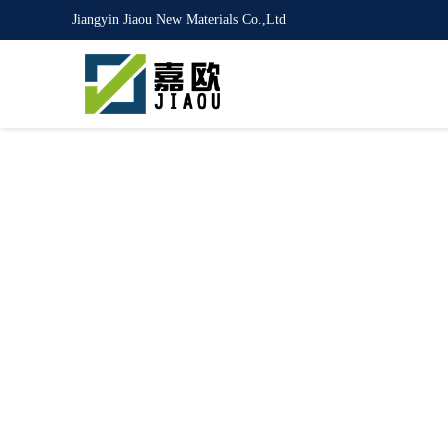
Jiangyin Jiaou New Materials Co.,Ltd