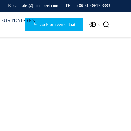
E-mail sales@jiaou-sheet.com
TEL.: +86-510-8617-3389
EURTENISSEN


Verzoek om een Citaat