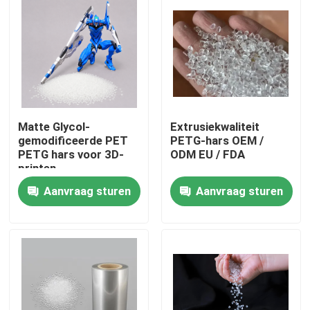
Matte Glycol-
Extrusiekwaliteit
gemodificeerde PET
PETG-hars OEM /
PETG hars voor 3D-
ODM EU / FDA
printen
Aanvraag sturen
Aanvraag sturen
Huis
Producten
Ongeveer ons