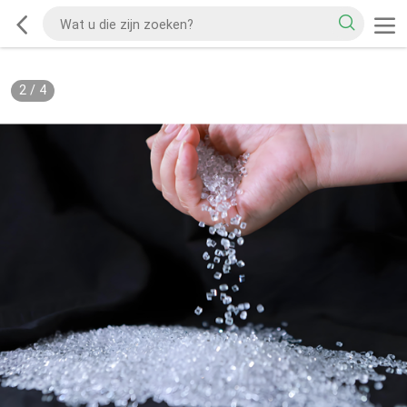
2
/
4