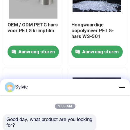
Fabrieksreis
OEM / ODM PETG hars
Hoogwaardige
voor PETG krimpfilm
copolymeer PETG-
Kwaliteitscontrole
hars WS-501
Aanvraag sturen
Aanvraag sturen
Contacteer ons
Nieuws
Sylvie
Gevallen
9:08 AM
PET-vel
Good day, what product are you looking 
for?
WS-501 PETG-hars
WS-501 PETG-pellets
PET-rol